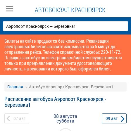
АВТОВОКЗАЛ КРАСНОЯРСК
Билеты на сайте продаются без комиссии. Реализация
электронных билетов на сайте закрывается за 5 минут до
отправления рейса. Телефон справочной службы: 220-11-72.
Посадка в автобус по электронным билетам осуществляется
только при предъявлении документа удостоверяющего
личность, на основании которого был оформлен билет.
Главная
Автобус Аэропорт Красноярск - Березовка1
Расписание автобуса Аэропорт Красноярск -
Березовка1
08 августа
07
авг
09
авг
суббота