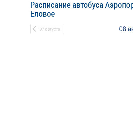
Расписание автобуса Аэропор
Еловое
08 а
07
августа