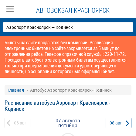
АВТОВОКЗАЛ КРАСНОЯРСК
Билеты на сайте продаются без комиссии. Реализация
электронных билетов на сайте закрывается за 5 минут до
отправления рейса. Телефон справочной службы: 220-11-72.
Посадка в автобус по электронным билетам осуществляется
только при предъявлении документа удостоверяющего
личность, на основании которого был оформлен билет.
Главная
Автобус Аэропорт Красноярск - Кодинск
Расписание автобуса Аэропорт Красноярск -
Кодинск
07 августа
06
авг
08
авг
пятница