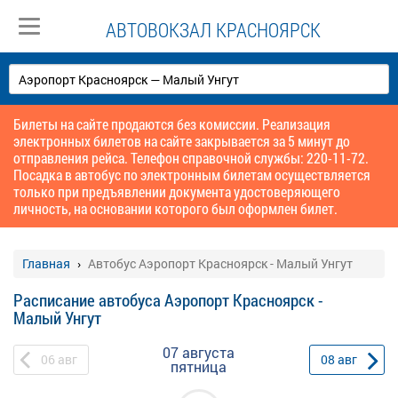
АВТОВОКЗАЛ КРАСНОЯРСК
Билеты на сайте продаются без комиссии. Реализация
электронных билетов на сайте закрывается за 5 минут до
отправления рейса. Телефон справочной службы: 220-11-72.
Посадка в автобус по электронным билетам осуществляется
только при предъявлении документа удостоверяющего
личность, на основании которого был оформлен билет.
Главная
Автобус Аэропорт Красноярск - Малый Унгут
Расписание автобуса Аэропорт Красноярск -
Малый Унгут
07 августа
06
авг
08
авг
пятница