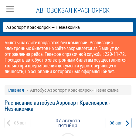
АВТОВОКЗАЛ КРАСНОЯРСК
Билеты на сайте продаются без комиссии. Реализация
электронных билетов на сайте закрывается за 5 минут до
отправления рейса. Телефон справочной службы: 220-11-72.
Посадка в автобус по электронным билетам осуществляется
только при предъявлении документа удостоверяющего
личность, на основании которого был оформлен билет.
Главная
Автобус Аэропорт Красноярск - Незнакомка
Расписание автобуса Аэропорт Красноярск -
Незнакомка
07 августа
06
авг
08
авг
пятница