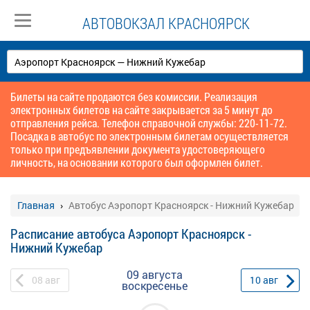
АВТОВОКЗАЛ КРАСНОЯРСК
Билеты на сайте продаются без комиссии. Реализация
электронных билетов на сайте закрывается за 5 минут до
отправления рейса. Телефон справочной службы: 220-11-72.
Посадка в автобус по электронным билетам осуществляется
только при предъявлении документа удостоверяющего
личность, на основании которого был оформлен билет.
Главная
Автобус Аэропорт Красноярск - Нижний Кужебар
Расписание автобуса Аэропорт Красноярск -
Нижний Кужебар
09 августа
08
авг
10
авг
воскресенье