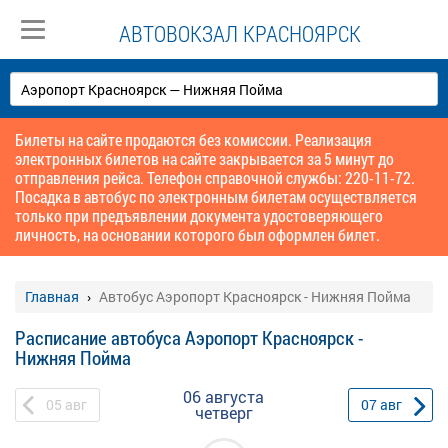
АВТОВОКЗАЛ КРАСНОЯРСК
Билеты на сайте продаются без комиссии. Реализация
электронных билетов на сайте закрывается за 5 минут до
отправления рейса. Телефон справочной службы: 220-11-72.
Посадка в автобус по электронным билетам осуществляется
только при предъявлении документа удостоверяющего
личность, на основании которого был оформлен билет.
Главная
Автобус Аэропорт Красноярск - Нижняя Пойма
Расписание автобуса Аэропорт Красноярск -
Нижняя Пойма
06 августа
05
авг
07
авг
четверг