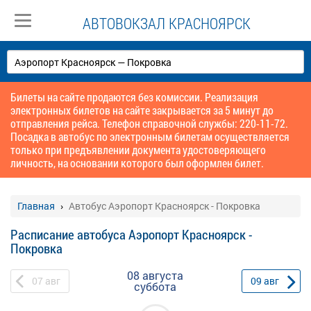
АВТОВОКЗАЛ КРАСНОЯРСК
Билеты на сайте продаются без комиссии. Реализация
электронных билетов на сайте закрывается за 5 минут до
отправления рейса. Телефон справочной службы: 220-11-72.
Посадка в автобус по электронным билетам осуществляется
только при предъявлении документа удостоверяющего
личность, на основании которого был оформлен билет.
Главная
Автобус Аэропорт Красноярск - Покровка
Расписание автобуса Аэропорт Красноярск -
Покровка
08 августа
07
авг
09
авг
суббота