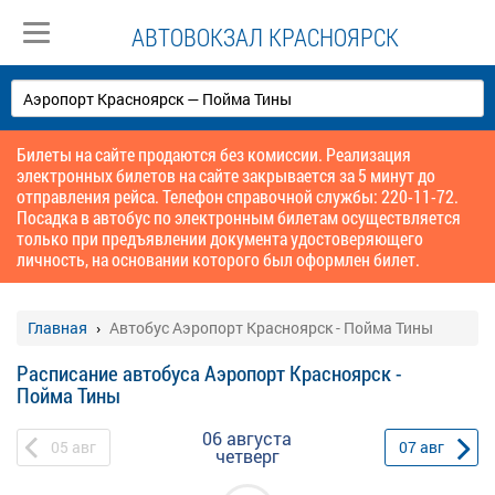
АВТОВОКЗАЛ КРАСНОЯРСК
Билеты на сайте продаются без комиссии. Реализация
электронных билетов на сайте закрывается за 5 минут до
отправления рейса. Телефон справочной службы: 220-11-72.
Посадка в автобус по электронным билетам осуществляется
только при предъявлении документа удостоверяющего
личность, на основании которого был оформлен билет.
Главная
Автобус Аэропорт Красноярск - Пойма Тины
Расписание автобуса Аэропорт Красноярск -
Пойма Тины
06 августа
05
авг
07
авг
четверг