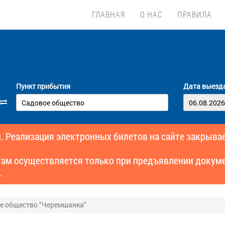
ГЛАВНАЯ
О НАС
ПРАВИЛА
Пункт прибытия
Дата выезд
. Реализация электронных билетов на сайте закрывае
там осуществляется только при предъявлении докуме
.
ое общество "Черемшанка"