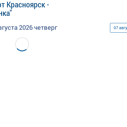
т Красноярск -
нка"
вгуста
2026
четверг
07
авг