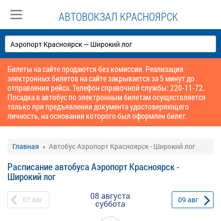
АВТОВОКЗАЛ КРАСНОЯРСК
Билеты на сайте продаются без комиссии. Реализация
электронных билетов на сайте закрывается за 5 минут до
отправления рейса. Телефон справочной службы: 220-11-72.
Посадка в автобус по электронным билетам осуществляется
только при предъявлении документа удостоверяющего
личность, на основании которого был оформлен билет.
Главная
Автобус Аэропорт Красноярск - Широкий лог
Расписание автобуса Аэропорт Красноярск -
Широкий лог
08 августа
07
авг
09
авг
суббота