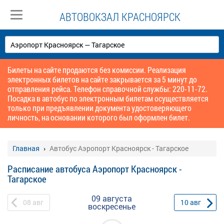
АВТОВОКЗАЛ КРАСНОЯРСК
Билеты на сайте продаются без комиссии. Реализация
электронных билетов на сайте закрывается за 5 минут до
отправления рейса. Телефон справочной службы: 220-11-72.
Посадка в автобус по электронным билетам осуществляется
только при предъявлении документа удостоверяющего
личность, на основании которого был оформлен билет.
Главная
Автобус Аэропорт Красноярск - Тагарское
Расписание автобуса Аэропорт Красноярск -
Тагарское
09 августа
08
авг
10
авг
воскресенье