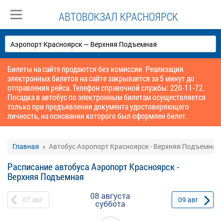
АВТОВОКЗАЛ КРАСНОЯРСК
Билеты на сайте продаются без комиссии. Реализация
электронных билетов на сайте закрывается за 5 минут до
отправления рейса. Телефон справочной службы: 220-11-72.
Посадка в автобус по электронным билетам осуществляется
только при предъявлении документа удостоверяющего
личность, на основании которого был оформлен билет.
Главная
Автобус Аэропорт Красноярск - Верхняя Подъемная
Расписание автобуса Аэропорт Красноярск -
Верхняя Подъемная
08 августа
07
авг
09
авг
суббота