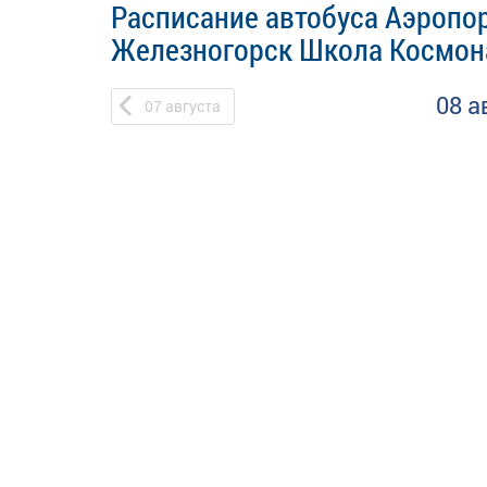
Расписание автобуса Аэропор
Железногорск Школа Космон
08 а
07
августа