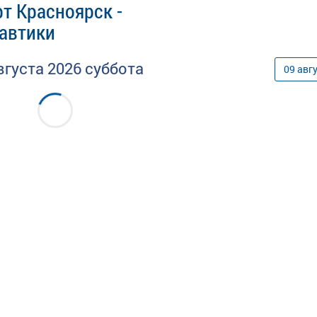
т Красноярск -
автики
вгуста
2026
суббота
09
авг