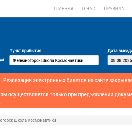
ГЛАВНАЯ
О НАС
ПРАВИЛА
Пункт прибытия
Дата выезд
. Реализация электронных билетов на сайте закрывае
там осуществляется только при предъявлении докуме
.
ногорск Школа Космонавтики