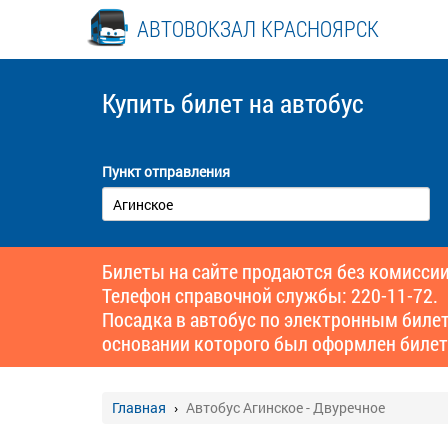
АВТОВОКЗАЛ КРАСНОЯРСК
Купить билет
на автобус
Пункт отправления
Билеты на сайте продаются без комиссии
Телефон справочной службы: 220-11-72.
Посадка в автобус по электронным биле
основании которого был оформлен билет
Главная
Автобус Агинское - Двуречное