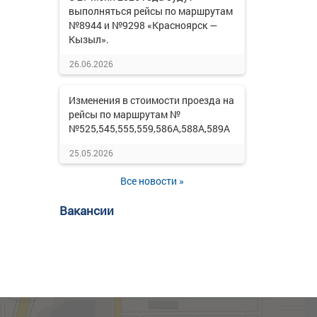
выполняться рейсы по маршрутам
№8944 и №9298 «Красноярск —
Кызыл».
26.06.2026
Изменения в стоимости проезда на
рейсы по маршрутам №
№525,545,555,559,586А,588А,589А
25.05.2026
Все новости »
Вакансии