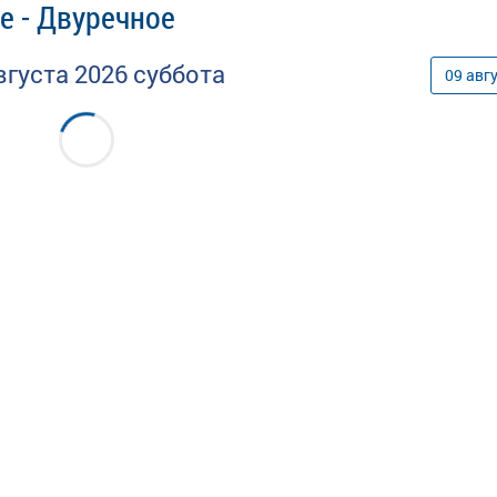
е - Двуречное
вгуста
2026
суббота
09
авг