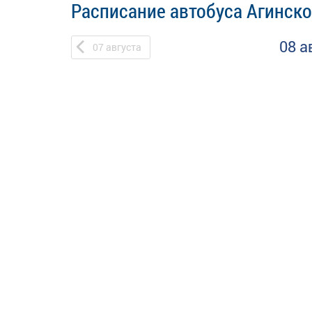
Расписание автобуса Агинско
08 а
07
августа