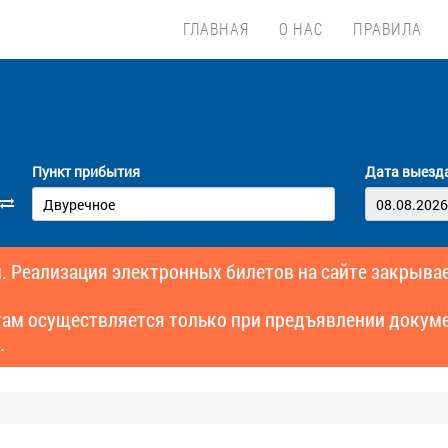
ГЛАВНАЯ
О НАС
ПРАВИЛА
Пункт прибытия
Дата выезд
. Реализация электронных билетов на сайте закрывае
там осуществляется только при предъявлении докуме
.