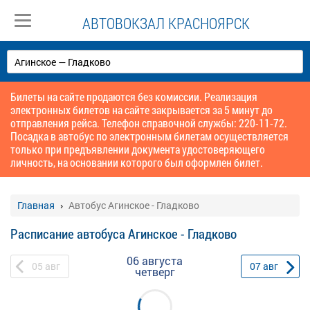
АВТОВОКЗАЛ КРАСНОЯРСК
Билеты на сайте продаются без комиссии. Реализация
электронных билетов на сайте закрывается за 5 минут до
отправления рейса. Телефон справочной службы: 220-11-72.
Посадка в автобус по электронным билетам осуществляется
только при предъявлении документа удостоверяющего
личность, на основании которого был оформлен билет.
Главная
Автобус Агинское - Гладково
Расписание автобуса Агинское - Гладково
06 августа
05
авг
07
авг
четверг