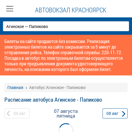
АВТОВОКЗАЛ КРАСНОЯРСК
Билеты на сайте продаются без комиссии. Реализация
электронных билетов на сайте закрывается за 5 минут до
отправления рейса. Телефон справочной службы: 220-11-72.
Посадка в автобус по электронным билетам осуществляется
только при предъявлении документа удостоверяющего
личность, на основании которого был оформлен билет.
Главная
Автобус Агинское - Папиково
Расписание автобуса Агинское - Папиково
07 августа
06
авг
08
авг
пятница