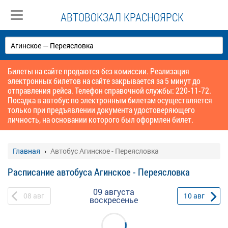
АВТОВОКЗАЛ КРАСНОЯРСК
Билеты на сайте продаются без комиссии. Реализация
электронных билетов на сайте закрывается за 5 минут до
отправления рейса. Телефон справочной службы: 220-11-72.
Посадка в автобус по электронным билетам осуществляется
только при предъявлении документа удостоверяющего
личность, на основании которого был оформлен билет.
Главная
Автобус Агинское - Переясловка
Расписание автобуса Агинское - Переясловка
09 августа
08
авг
10
авг
воскресенье