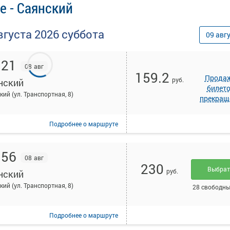
е - Саянский
вгуста
2026
суббота
09
авг
:21
08 авг
159.2
Прода
руб.
нский
билет
кий (ул. Транспортная, 8)
прекращ
Подробнее
о маршруте
:56
08 авг
230
Выбра
руб.
нский
кий (ул. Транспортная, 8)
28 свободны
Подробнее
о маршруте