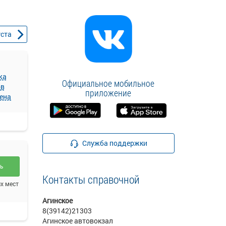
уста
жа
Официальное мобильное
ов
приложение
ена
Служба поддержки
ть
Контакты справочной
х мест
Агинское
8(39142)21303
Агинское автовокзал