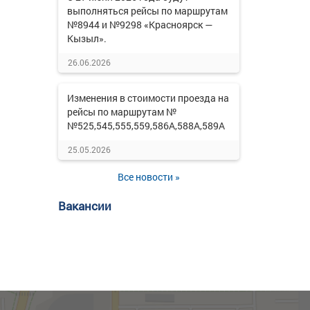
выполняться рейсы по маршрутам
№8944 и №9298 «Красноярск —
Кызыл».
26.06.2026
Изменения в стоимости проезда на
рейсы по маршрутам №
№525,545,555,559,586А,588А,589А
25.05.2026
Все новости »
Вакансии