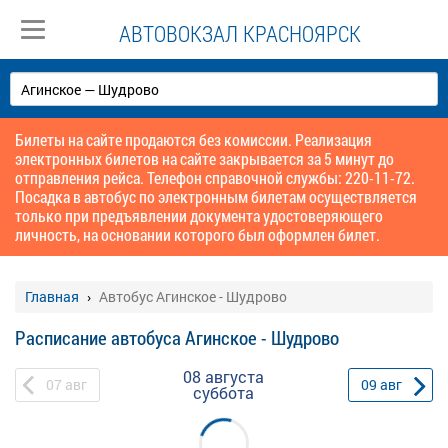
АВТОВОКЗАЛ КРАСНОЯРСК
Билеты на сайте продаются без комиссии. Реализация
электронных билетов на сайте закрывается за 5 минут до
отправления рейса. Телефон справочной службы: 220-11-72.
Посадка в автобус по электронным билетам осуществляется
только при предъявлении документа удостоверяющего
личность, на основании которого был оформлен билет.
Главная
Автобус Агинское - Шудрово
Расписание автобуса Агинское - Шудрово
08 августа
07
авг
09
авг
суббота