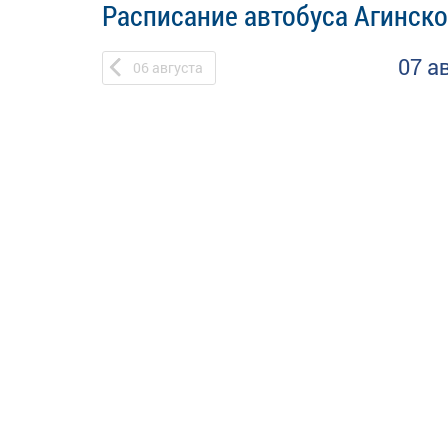
Расписание автобуса Агинско
07 а
06
августа