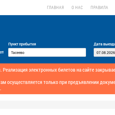
ГЛАВНАЯ
О НАС
ПРАВИЛА
Пункт прибытия
Дата выезд
. Реализация электронных билетов на сайте закрывае
там осуществляется только при предъявлении докуме
.