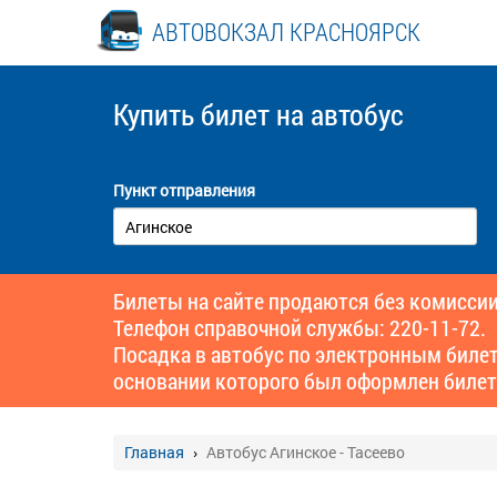
АВТОВОКЗАЛ КРАСНОЯРСК
Купить билет
на автобус
Пункт отправления
Билеты на сайте продаются без комиссии
Телефон справочной службы: 220-11-72.
Посадка в автобус по электронным биле
основании которого был оформлен билет
Главная
Автобус Агинское - Тасеево