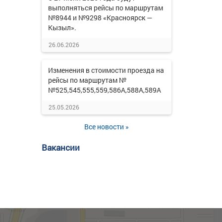
выполняться рейсы по маршрутам
№8944 и №9298 «Красноярск —
Кызыл».
26.06.2026
Изменения в стоимости проезда на
рейсы по маршрутам №
№525,545,555,559,586А,588А,589А
25.05.2026
Все новости »
Вакансии