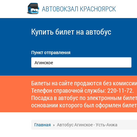
АВТОВОКЗАЛ КРАСНОЯРСК
Купить билет
на автобус
Пункт отправления
Билеты на сайте продаются без комиссии
Телефон справочной службы: 220-11-72.
Посадка в автобус по электронным биле
основании которого был оформлен билет
Главная
Автобус Агинское - Усть-Анжа