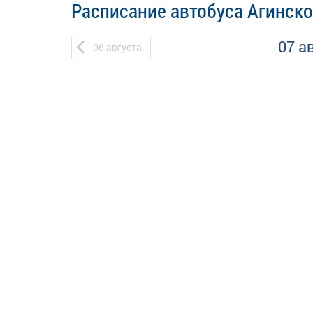
Расписание автобуса Агинско
07 а
06
августа