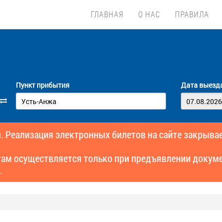
ГЛАВНАЯ
О НАС
ПРАВИЛА
Пункт прибытия
Дата выезд
. Реализация электронных билетов на сайте закрывае
там осуществляется только при предъявлении докуме
.