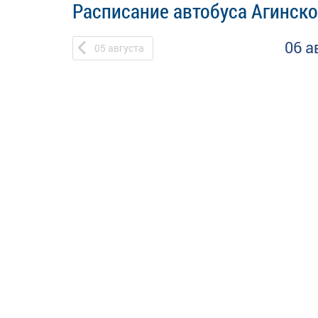
Расписание автобуса Агинско
06 а
05
августа