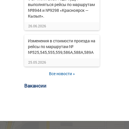
выполняться рейсы по маршрутам
№8944 и №9298 «Красноярск —
Кызыл».
26.06.2026
Изменения в стоимости проезда на
рейсы по маршрутам №
№525,545,555,559,586А,588А,589А
25.05.2026
Все новости »
Вакансии