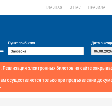
ГЛАВНАЯ
О НАС
ПРАВИЛА
Пункт прибытия
Дата выезд
. Реализация электронных билетов на сайте закрывае
там осуществляется только при предъявлении докуме
.