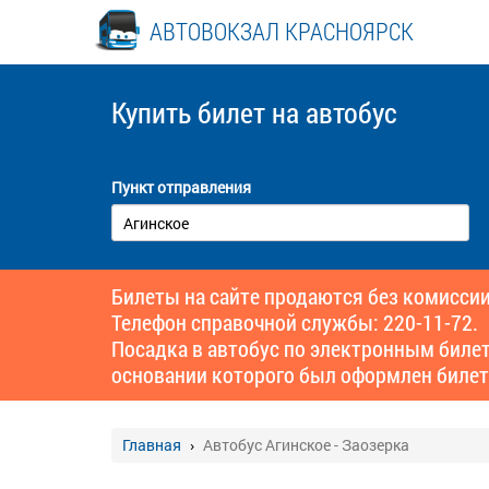
АВТОВОКЗАЛ КРАСНОЯРСК
Купить билет
на автобус
Пункт отправления
Билеты на сайте продаются без комиссии
Телефон справочной службы: 220-11-72.
Посадка в автобус по электронным биле
основании которого был оформлен билет
Главная
Автобус Агинское - Заозерка