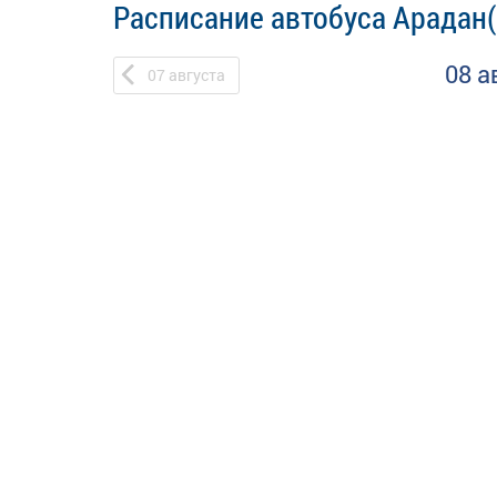
Расписание автобуса Арадан(
08 а
07
августа