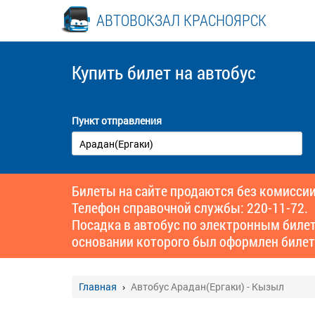
АВТОВОКЗАЛ КРАСНОЯРСК
Купить билет
на автобус
Пункт отправления
Билеты на сайте продаются без комиссии
Телефон справочной службы: 220-11-72.
Посадка в автобус по электронным биле
основании которого был оформлен билет
Главная
Автобус Арадан(Ергаки) - Кызыл