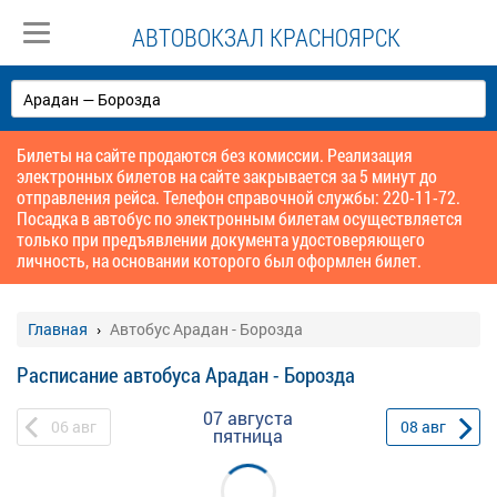
АВТОВОКЗАЛ КРАСНОЯРСК
Билеты на сайте продаются без комиссии. Реализация
электронных билетов на сайте закрывается за 5 минут до
отправления рейса. Телефон справочной службы: 220-11-72.
Посадка в автобус по электронным билетам осуществляется
только при предъявлении документа удостоверяющего
личность, на основании которого был оформлен билет.
Главная
Автобус Арадан - Борозда
Расписание автобуса Арадан - Борозда
07 августа
06
авг
08
авг
пятница