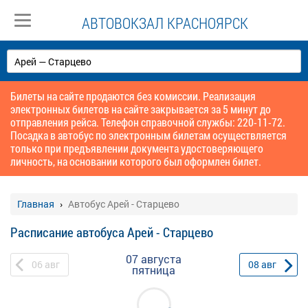
АВТОВОКЗАЛ КРАСНОЯРСК
Билеты на сайте продаются без комиссии. Реализация
электронных билетов на сайте закрывается за 5 минут до
отправления рейса. Телефон справочной службы: 220-11-72.
Посадка в автобус по электронным билетам осуществляется
только при предъявлении документа удостоверяющего
личность, на основании которого был оформлен билет.
Главная
Автобус Арей - Старцево
Расписание автобуса Арей - Старцево
07 августа
06
авг
08
авг
пятница