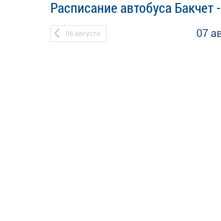
Расписание автобуса Бакчет -
07 а
06
августа