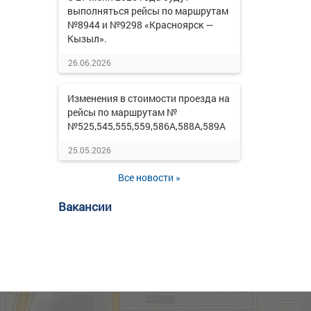
выполняться рейсы по маршрутам
№8944 и №9298 «Красноярск —
Кызыл».
26.06.2026
Изменения в стоимости проезда на
рейсы по маршрутам №
№525,545,555,559,586А,588А,589А
25.05.2026
Все новости »
Вакансии