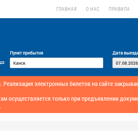
ГЛАВНАЯ
О НАС
ПРАВИЛА
Пункт прибытия
Дата выезд
. Реализация электронных билетов на сайте закрывае
там осуществляется только при предъявлении докуме
.