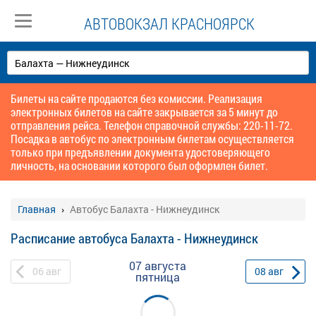
АВТОВОКЗАЛ КРАСНОЯРСК
Билеты на сайте продаются без комиссии. Реализация
электронных билетов на сайте закрывается за 5 минут до
отправления рейса. Телефон справочной службы: 220-11-72.
Посадка в автобус по электронным билетам осуществляется
только при предъявлении документа удостоверяющего
личность, на основании которого был оформлен билет.
Главная
Автобус Балахта - Нижнеудинск
Расписание автобуса Балахта - Нижнеудинск
07 августа
06
авг
08
авг
пятница