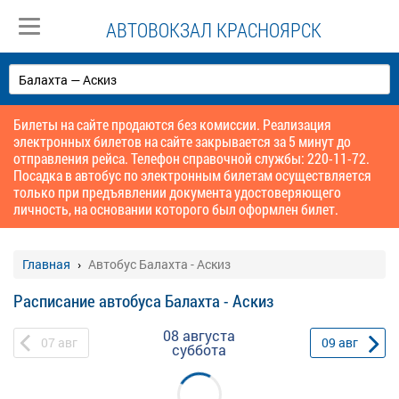
АВТОВОКЗАЛ КРАСНОЯРСК
Билеты на сайте продаются без комиссии. Реализация
электронных билетов на сайте закрывается за 5 минут до
отправления рейса. Телефон справочной службы: 220-11-72.
Посадка в автобус по электронным билетам осуществляется
только при предъявлении документа удостоверяющего
личность, на основании которого был оформлен билет.
Главная
Автобус Балахта - Аскиз
Расписание автобуса Балахта - Аскиз
08 августа
07
авг
09
авг
суббота