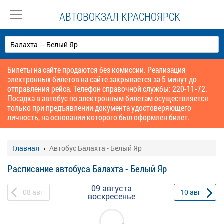
АВТОВОКЗАЛ КРАСНОЯРСК
Билеты на сайте продаются без комиссии. Реализация
электронных билетов на сайте закрывается за 5 минут до
отправления рейса. Телефон справочной службы: 220-11-72.
Посадка в автобус по электронным билетам осуществляется
только при предъявлении документа удостоверяющего
личность, на основании которого был оформлен билет.
Главная
Автобус Балахта - Белый Яр
Расписание автобуса Балахта - Белый Яр
09 августа
08
авг
10
авг
воскресенье