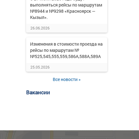
выполняться рейсы по маршрутам
№8944 и №9298 «Красноярск —
Кызыл».
26.06.2026
Изменения в стоимости проезда на
рейсы по маршрутам №
№525,545,555,559,586А,588А,589А
25.05.2026
Все новости »
Вакансии