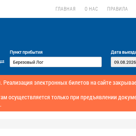
ГЛАВНАЯ
О НАС
ПРАВИЛА
Пункт прибытия
Дата выезд
. Реализация электронных билетов на сайте закрывае
там осуществляется только при предъявлении докуме
.