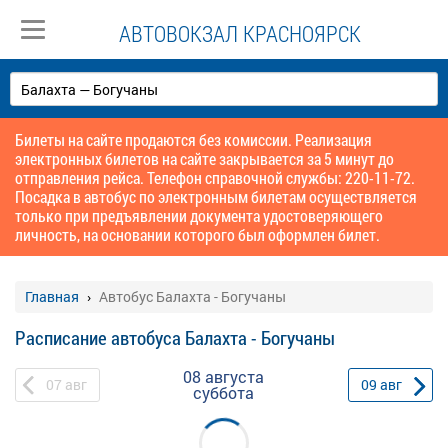
АВТОВОКЗАЛ КРАСНОЯРСК
Билеты на сайте продаются без комиссии. Реализация
электронных билетов на сайте закрывается за 5 минут до
отправления рейса. Телефон справочной службы: 220-11-72.
Посадка в автобус по электронным билетам осуществляется
только при предъявлении документа удостоверяющего
личность, на основании которого был оформлен билет.
Главная
Автобус Балахта - Богучаны
Расписание автобуса Балахта - Богучаны
08 августа
07
авг
09
авг
суббота