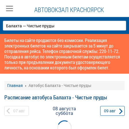
АВТОВОКЗАЛ КРАСНОЯРСК
Билеты на сайте продаются без комиссии. Реализация
электронных билетов на сайте закрывается за 5 минут до
отправления рейса. Телефон справочной службы: 220-11-72.
Посадка в автобус по электронным билетам осуществляется
только при предъявлении документа удостоверяющего
личность, на основании которого был оформлен билет.
Главная
Автобус Балахта - Чистые пруды
Расписание автобуса Балахта - Чистые пруды
08 августа
07
авг
09
авг
суббота