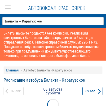
АВТОВОКЗАЛ КРАСНОЯРСК
Билеты на сайте продаются без комиссии. Реализация
электронных билетов на сайте закрывается за 5 минут до
отправления рейса. Телефон справочной службы: 220-11-72.
Посадка в автобус по электронным билетам осуществляется
только при предъявлении документа удостоверяющего
личность, на основании которого был оформлен билет.
Главная
Автобус Балахта - Каратузское
Расписание автобуса Балахта - Каратузское
08 августа
07
авг
09
авг
суббота