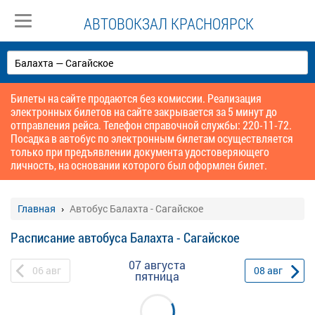
АВТОВОКЗАЛ КРАСНОЯРСК
Билеты на сайте продаются без комиссии. Реализация
электронных билетов на сайте закрывается за 5 минут до
отправления рейса. Телефон справочной службы: 220-11-72.
Посадка в автобус по электронным билетам осуществляется
только при предъявлении документа удостоверяющего
личность, на основании которого был оформлен билет.
Главная
Автобус Балахта - Сагайское
Расписание автобуса Балахта - Сагайское
07 августа
06
авг
08
авг
пятница