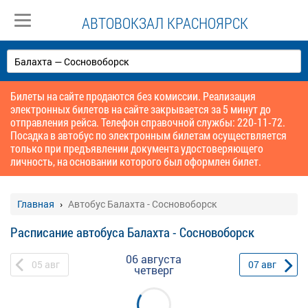
АВТОВОКЗАЛ КРАСНОЯРСК
Билеты на сайте продаются без комиссии. Реализация
электронных билетов на сайте закрывается за 5 минут до
отправления рейса. Телефон справочной службы: 220-11-72.
Посадка в автобус по электронным билетам осуществляется
только при предъявлении документа удостоверяющего
личность, на основании которого был оформлен билет.
Главная
Автобус Балахта - Сосновоборск
Расписание автобуса Балахта - Сосновоборск
06 августа
05
авг
07
авг
четверг