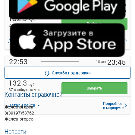
Березовский п/к
Железногорск
Березовский п/к
Железногорск АВ
132.3
руб.
Выбрать
27 свободных мест
Подробнее
Детали рейса
о маршруте
22:53
23:45
10 авг
Березовский п/к
Железногорск
Служба поддержки
Березовский п/к
Железногорск АВ
132.3
руб.
Выбрать
37 свободных мест
Контакты справочной
Подробнее
Детали рейса
Железногорск
о маршруте
8(39197)58762
Железногорск
Новости