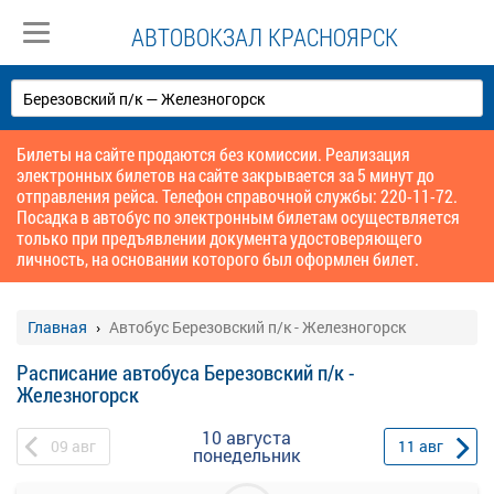
АВТОВОКЗАЛ КРАСНОЯРСК
Билеты на сайте продаются без комиссии. Реализация
электронных билетов на сайте закрывается за 5 минут до
отправления рейса. Телефон справочной службы: 220-11-72.
Посадка в автобус по электронным билетам осуществляется
только при предъявлении документа удостоверяющего
личность, на основании которого был оформлен билет.
Главная
Автобус Березовский п/к - Железногорск
Расписание автобуса Березовский п/к -
Железногорск
10 августа
09
авг
11
авг
понедельник