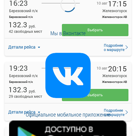
16:23
17:15
10 авг
Березовский п/к
Железногорск
Березовский п/к
Железногорск АВ
132.3
руб.
Выбрать
42 свободных мест
Мы в Вконтакте
Подробнее
Детали рейса
о маршруте
19:23
20:15
10 авг
Березовский п/к
Железногорск
Березовский п/к
Железногорск АВ
132.3
руб.
Выбрать
29 свободных мест
Подробнее
Детали рейса
Официальное мобильное приложение
о маршруте
20:53
21:45
10 авг