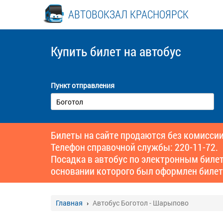
АВТОВОКЗАЛ КРАСНОЯРСК
Купить билет
на автобус
Пункт отправления
Билеты на сайте продаются без комиссии
Телефон справочной службы: 220-11-72.
Посадка в автобус по электронным биле
основании которого был оформлен билет
Главная
Автобус Боготол - Шарыпово