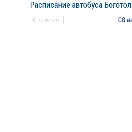
Расписание автобуса Богото
08 а
07
августа