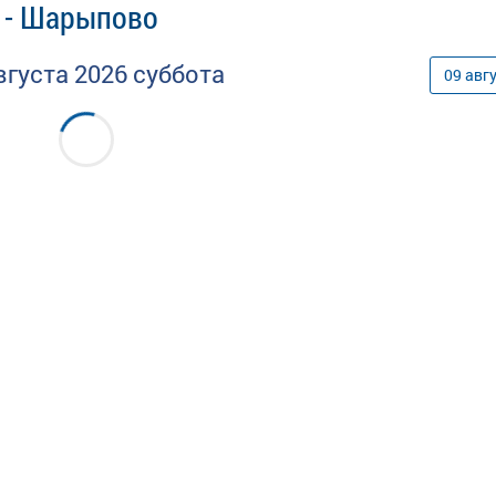
л - Шарыпово
вгуста
2026
суббота
09
авг