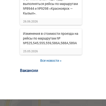
выполняться рейсы по маршрутам
№8944 и №9298 «Красноярск —
Кызыл».
26.06.2026
Изменения в стоимости проезда на
рейсы по маршрутам №
№525,545,555,559,586А,588А,589А
25.05.2026
Все новости »
Вакансии