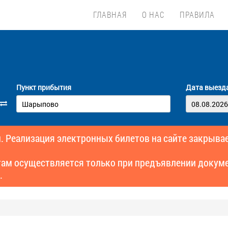
ГЛАВНАЯ
О НАС
ПРАВИЛА
Пункт прибытия
Дата выезд
. Реализация электронных билетов на сайте закрывае
там осуществляется только при предъявлении докуме
.