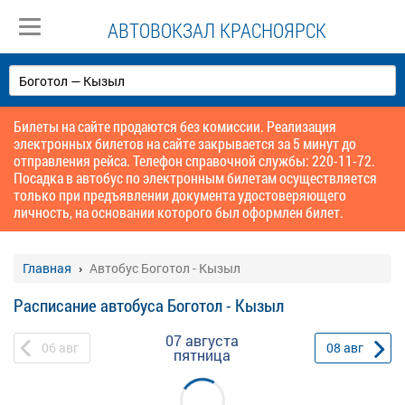
АВТОВОКЗАЛ КРАСНОЯРСК
Билеты на сайте продаются без комиссии. Реализация
электронных билетов на сайте закрывается за 5 минут до
отправления рейса. Телефон справочной службы: 220-11-72.
Посадка в автобус по электронным билетам осуществляется
только при предъявлении документа удостоверяющего
личность, на основании которого был оформлен билет.
Главная
Автобус Боготол - Кызыл
Расписание автобуса Боготол - Кызыл
07 августа
06
авг
08
авг
пятница