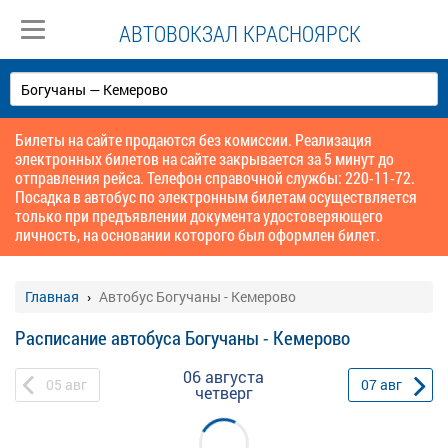
АВТОВОКЗАЛ КРАСНОЯРСК
Билеты на сайте продаются без комиссии. Реализация
электронных билетов на сайте закрывается за 5 минут до
отправления рейса. Телефон справочной службы: 220-11-72.
Посадка в автобус по электронным билетам осуществляется
только при предъявлении документа удостоверяющего
личность, на основании которого был оформлен билет.
Главная
Автобус Богучаны - Кемерово
Расписание автобуса Богучаны - Кемерово
06 августа
05
авг
07
авг
четверг