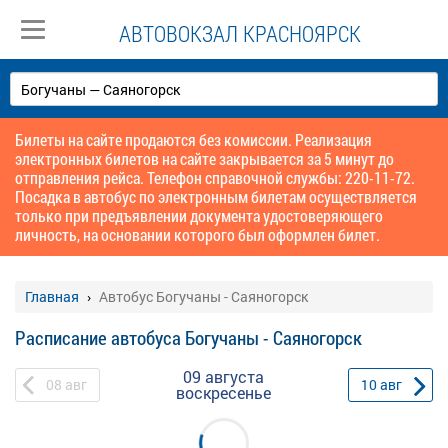
АВТОВОКЗАЛ КРАСНОЯРСК
Билеты на сайте продаются без комиссии. Реализация
электронных билетов на сайте закрывается за 5 минут до
отправления рейса. Телефон справочной службы: 220-11-72.
Посадка в автобус по электронным билетам осуществляется
только при предъявлении документа удостоверяющего
личность, на основании которого был оформлен билет.
Главная
Автобус Богучаны - Саяногорск
Расписание автобуса Богучаны - Саяногорск
09 августа
08
авг
10
авг
воскресенье