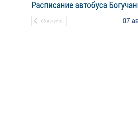
Расписание автобуса Богучан
07 а
06
августа