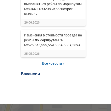
выполняться рейсы по маршрутам
№8944 и №9298 «Красноярск —
Кызыл».
26.06.2026
Изменения в стоимости проезда на
рейсы по маршрутам №
№525,545,555,559,586А,588А,589А
25.05.2026
Все новости »
Вакансии