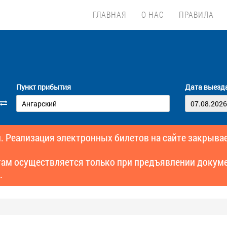
ГЛАВНАЯ
О НАС
ПРАВИЛА
Пункт прибытия
Дата выезд
. Реализация электронных билетов на сайте закрывае
там осуществляется только при предъявлении докуме
.