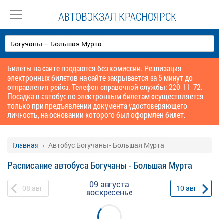
АВТОВОКЗАЛ КРАСНОЯРСК
Билеты на сайте продаются без комиссии. Реализация
электронных билетов на сайте закрывается за 5 минут до
отправления рейса. Телефон справочной службы: 220-11-72.
Посадка в автобус по электронным билетам осуществляется
только при предъявлении документа удостоверяющего
личность, на основании которого был оформлен билет.
Главная
Автобус Богучаны - Большая Мурта
Расписание автобуса Богучаны - Большая Мурта
09 августа
08
авг
10
авг
воскресенье