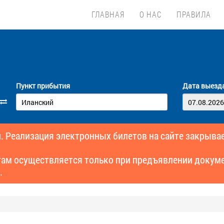
ГЛАВНАЯ
О НАС
ПРАВИЛА
Пункт прибытия
Дата выезд
. Реализация электронных билетов на сайте закрывае
там осуществляется только при предъявлении докуме
.