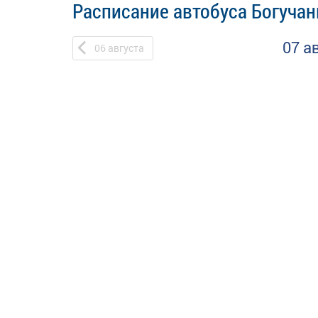
Расписание автобуса Богучан
07 а
06
августа