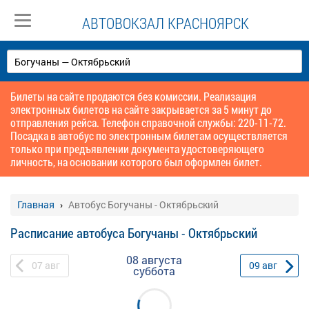
АВТОВОКЗАЛ КРАСНОЯРСК
Билеты на сайте продаются без комиссии. Реализация
электронных билетов на сайте закрывается за 5 минут до
отправления рейса. Телефон справочной службы: 220-11-72.
Посадка в автобус по электронным билетам осуществляется
только при предъявлении документа удостоверяющего
личность, на основании которого был оформлен билет.
Главная
Автобус Богучаны - Октябрьский
Расписание автобуса Богучаны - Октябрьский
08 августа
07
авг
09
авг
суббота