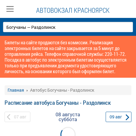
АВТОВОКЗАЛ КРАСНОЯРСК
Билеты на сайте продаются без комиссии. Реализация
электронных билетов на сайте закрывается за 5 минут до
отправления рейса. Телефон справочной службы: 220-11-72.
Посадка в автобус по электронным билетам осуществляется
только при предъявлении документа удостоверяющего
личность, на основании которого был оформлен билет.
Главная
Автобус Богучаны - Раздолинск
Расписание автобуса Богучаны - Раздолинск
08 августа
07
авг
09
авг
суббота