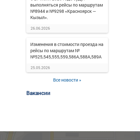
выполняться рейсы по маршрутам
№8944 и №9298 «Красноярск —
Кызыл».
26.06.2026
Изменения в стоимости проезда на
рейсы по маршрутам №
№525,545,555,559,586А,588А,589А
25.05.2026
Все новости »
Вакансии