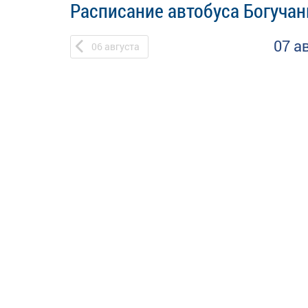
Расписание автобуса Богучан
07 а
06
августа