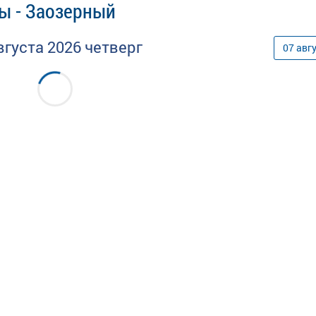
ы - Заозерный
вгуста
2026
четверг
07
авг