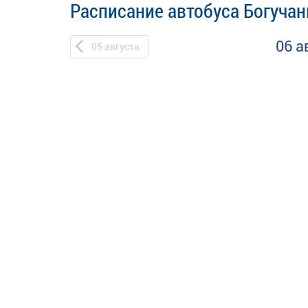
Расписание автобуса Богучан
06 а
05
августа