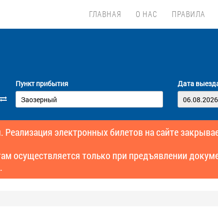
ГЛАВНАЯ
О НАС
ПРАВИЛА
Пункт прибытия
Дата выезд
. Реализация электронных билетов на сайте закрывае
там осуществляется только при предъявлении докуме
.