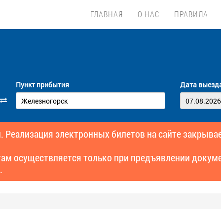
ГЛАВНАЯ
О НАС
ПРАВИЛА
Пункт прибытия
Дата выезд
. Реализация электронных билетов на сайте закрывае
там осуществляется только при предъявлении докуме
.