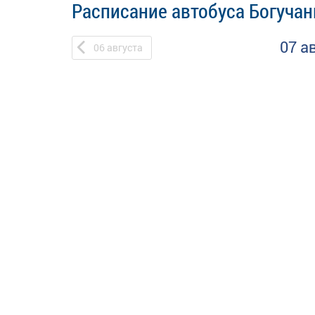
Расписание автобуса Богучан
07 а
06
августа