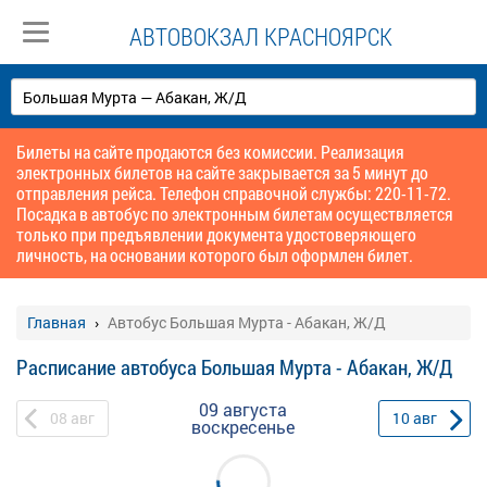
АВТОВОКЗАЛ КРАСНОЯРСК
Билеты на сайте продаются без комиссии. Реализация
электронных билетов на сайте закрывается за 5 минут до
отправления рейса. Телефон справочной службы: 220-11-72.
Посадка в автобус по электронным билетам осуществляется
только при предъявлении документа удостоверяющего
личность, на основании которого был оформлен билет.
Главная
Автобус Большая Мурта - Абакан, Ж/Д
Расписание автобуса Большая Мурта - Абакан, Ж/Д
09 августа
08
авг
10
авг
воскресенье